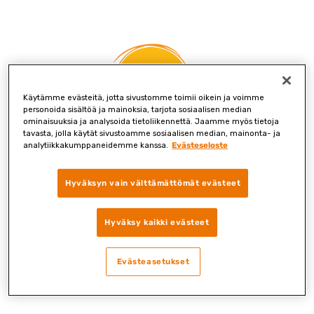
Skip
to
content
Käytämme evästeitä, jotta sivustomme toimii oikein ja voimme
personoida sisältöä ja mainoksia, tarjota sosiaalisen median
ominaisuuksia ja analysoida tietoliikennettä. Jaamme myös tietoja
tavasta, jolla käytät sivustoamme sosiaalisen median, mainonta- ja
Virhe tilauksen käsittelyssä.
analytiikkakumppaneidemme kanssa.
Evästeseloste
Yritä uudelleen.
Hyväksyn vain välttämättömät evästeet
Hyväksy kaikki evästeet
Evästeasetukset