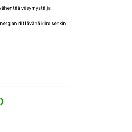
 vähentää väsymystä ja
rgian riittävänä kiireisenkin
)