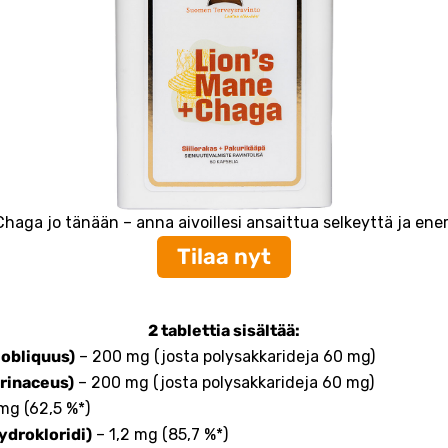
Chaga jo tänään – anna aivoillesi ansaittua selkeyttä ja ene
Tilaa nyt
2 tablettia sisältää:
 obliquus)
– 200 mg (josta polysakkarideja 60 mg)
erinaceus)
– 200 mg (josta polysakkarideja 60 mg)
mg (62,5 %*)
ydrokloridi)
– 1,2 mg (85,7 %*)