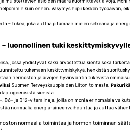
a ja muistettavien asioiden määrä kuormittavat aivoja. Moni 
helpommin kuin ennen. Väsymys hiipii kesken työpäivän, ei
eita – tukea, joka auttaa pitämään mielen selkeänä ja energi
– luonnollinen tuki keskittymiskyvylle
lisä, jossa yhdistyvät kaksi arvostettua sientä sekä tärkeit
unniteltu tukemaan keskittymiskykyä, henkistä suorituskyk
taan hermoston ja aivojen hyvinvointia tukevista ominaisuu
viksi
Suomen Terveyskauppiaiden Liiton toimesta.
Pakurik
daptogeenisistä sienistä.
-, B6- ja B12-vitamiineja, joilla on monia erinomaisia vaikut
stää normaalia energia-aineenvaihduntaa ja auttaa vähe
oston normaalia toimintaa ja hormonitoiminnan sääte