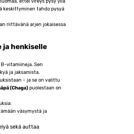
huomaa, ettei vireys pysy yllä
kä keskittyminen tahdo pysyä
an riittävänä arjen jokaisessa
 ja henkiselle
ä B-vitamiineja. Sen
yä ja jaksamista.
ksistaan – ja se on valittu
ääpä (Chaga)
puolestaan on
uksia:
ntämään väsymystä ja
lyä sekä auttaa