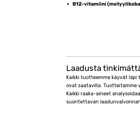
B12-vitamiini (metyylikoba
Laadusta tinkimätt
Kaikki tuotteemme käyvät läpi
ovat saatavilla. Tuotteitamme 
Kaikki raaka-aineet analysoidaa
suoritettavan laadunvalvonnan