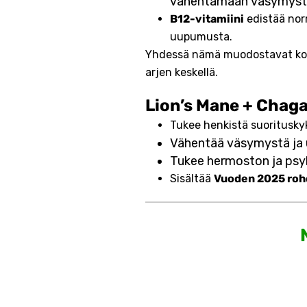
vähentämään väsymyst
B12-vitamiini
edistää nor
uupumusta.
Yhdessä nämä muodostavat kokon
arjen keskellä.
Lion’s Mane + Chaga
Tukee henkistä suoritusky
Vähentää väsymystä ja 
Tukee hermoston ja psyk
Sisältää
Vuoden 2025 rohd