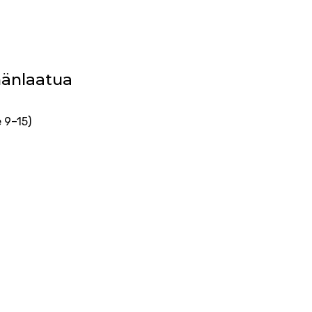
mänlaatua
 9–15)