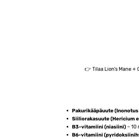
👉 Tilaa Lion’s Mane + 
Pakurikääpäuute (Inonotus
Siiliorakasuute (Hericium 
B3-vitamiini (niasiini)
– 10 
B6-vitamiini (pyridoksiinih