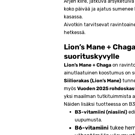
Arjen kiire, jatkuva ärsyketulv
koko päivää ja ajatus sumenee 
kasassa.
Aivotkin tarvitsevat ravintoain
hetkessä.
Lion’s Mane + Chaga 
suorituskyvylle
Lion’s Mane + Chaga
on ravinto
ainutlaatuinen koostumus on su
Siiliorakas (Lion’s Mane)
tunne
myös
Vuoden 2025 rohdoskas
yksi maailman tutkituimmista a
Näiden lisäksi tuotteessa on B3
B3-vitamiini (niasiini)
edi
uupumusta.
B6-vitamiini
tukee herm