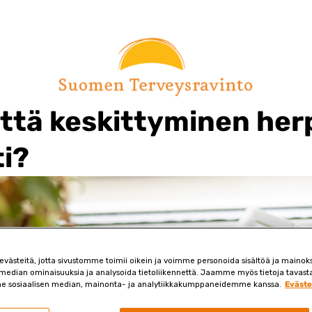
että keskittyminen he
ti?
ästeitä, jotta sivustomme toimii oikein ja voimme personoida sisältöä ja mainoksi
 median ominaisuuksia ja analysoida tietoliikennettä. Jaamme myös tietoja tavasta,
e sosiaalisen median, mainonta- ja analytiikkakumppaneidemme kanssa.
Eväste