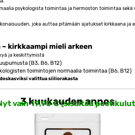
ä.
maalia psykologista toimintaa ja hermoston toimintaa sekä
aisuuden, joka auttaa pitämään ajatukset kirkkaana ja ene
 – kirkkaampi mieli arkeen
kyä ja keskittymistä
uupumusta (B3, B6, B12)
ologisten toimintojen normaalia toimintaa (B6, B12)
oskasviksi valittua siiliorakasta
3 kuukauden annos
Nyt vain
19,95
€ (sisältää postikulut