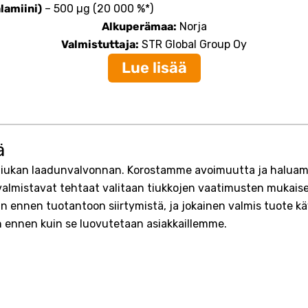
lamiini)
– 500 µg (20 000 %*)
Alkuperämaa:
Norja
Valmistuttaja:
STR Global Group Oy
Lue lisää
ä
 tiukan laadunvalvonnan. Korostamme avoimuutta ja haluamm
valmistavat tehtaat valitaan tiukkojen vaatimusten mukaise
n ennen tuotantoon siirtymistä, ja jokainen valmis tuote käy
 ennen kuin se luovutetaan asiakkaillemme.