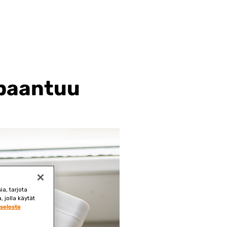
rpaantuu
a, tarjota
 jolla käytät
seloste