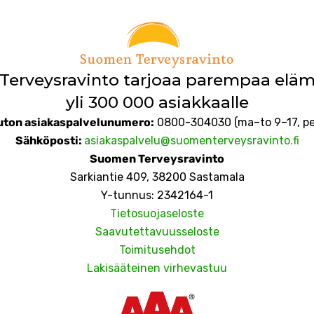
erveysravinto tarjoaa parempaa elä
yli 300 000 asiakkaalle
ton asiakaspalvelunumero:
0800-304030 (ma–to 9–17, pe
Sähköposti
:
asiakaspalvelu@suomenterveysravinto.fi
Suomen Terveysravinto
Sarkiantie 409, 38200 Sastamala
Y-tunnus: 2342164-1
Tietosuojaseloste
Saavutettavuusseloste
Toimitusehdot
Lakisääteinen virhevastuu