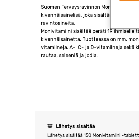
Suomen Terveysravinnon Monivitamiini on 
kivennäisainelisä, joka sisältää paljon keh
ravintoaineita.
Monivitamiini sisältää peräti 19 ihmiselle t
kivennäisainetta. Tuotteessa on mm. mon
vitamiineja, A-, C- ja D-vitamiineja sekä k
rautaa, seleeniä ja jodia.
Lähetys sisältää
Lähetys sisältää 150 Monivitamiini -tabletti