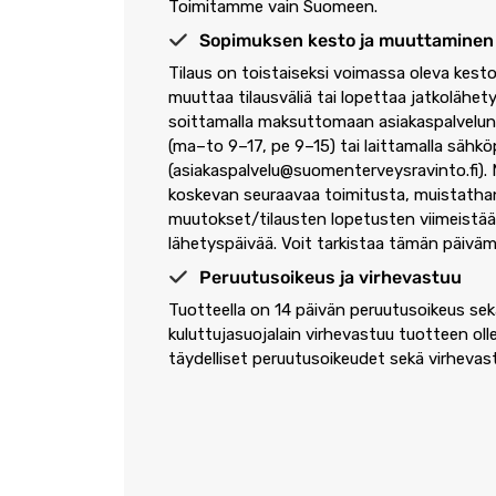
Toimitamme vain Suomeen.
Sopimuksen kesto ja muuttaminen
Tilaus on toistaiseksi voimassa oleva kestot
muuttaa tilausväliä tai lopettaa jatkolähet
soittamalla maksuttomaan asiakaspalve
(ma–to 9–17, pe 9–15) tai laittamalla sähk
(
asiakaspalvelu@suomenterveysravinto.fi
).
koskevan seuraavaa toimitusta, muistatha
muutokset/tilausten lopetusten viimeistä
lähetyspäivää. Voit tarkistaa tämän päiväm
Peruutusoikeus ja virhevastuu
Tuotteella on 14 päivän peruutusoikeus sek
kuluttujasuojalain virhevastuu tuotteen oll
täydelliset peruutusoikeudet sekä virheva