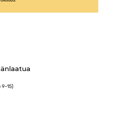
mänlaatua
 9–15)