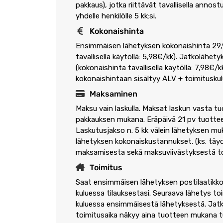
pakkaus), jotka riittävät tavallisella annostu
yhdelle henkilölle 5 kk:si.
Kokonaishinta
Ensimmäisen lähetyksen kokonaishinta 29,
tavallisella käytöllä: 5,98€/kk). Jatkolähet
(kokonaishinta tavallisella käytöllä: 7,98€/
kokonaishintaan sisältyy ALV + toimituskul
Maksaminen
Maksu vain laskulla. Maksat laskun vasta t
pakkauksen mukana. Eräpäivä 21 pv tuotte
Laskutusjakso n. 5 kk välein lähetyksen mu
lähetyksen kokonaiskustannukset. (ks. täyde
maksamisesta sekä maksuviivästyksestä
t
Toimitus
Saat ensimmäisen lähetyksen postilaatikko
kuluessa tilauksestasi. Seuraava lähetys to
kuluessa ensimmäisestä lähetyksestä. Jat
toimitusaika näkyy aina tuotteen mukana t