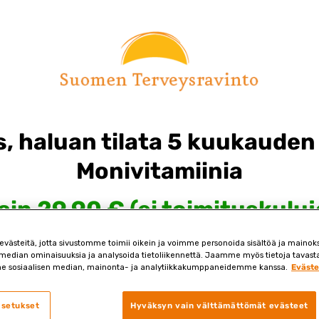
os, haluan tilata 5 kuukaud
Monivitamiinia
ain 29,90 € (ei toimituskuluj
ästeitä, jotta sivustomme toimii oikein ja voimme personoida sisältöä ja mainoksi
 median ominaisuuksia ja analysoida tietoliikennettä. Jaamme myös tietoja tavasta,
e sosiaalisen median, mainonta- ja analytiikkakumppaneidemme kanssa.
Eväste
asetukset
Hyväksyn vain välttämättömät evästeet