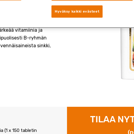
monipuolinen vitamiini- ja
Hyväksy kaikki evästeet
on tarvitsemia tärkeitä
ärkeää vitamiinia ja
ipuolisesti B-ryhmän
ivennäisaineista sinkki,
TILAA NYT
a (1 x 150 tabletin
(n