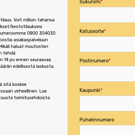
Sukunimi
ilaus. Voit milloin tahansa
ykset/kestotilauksesi
Katuosoite
lunumeroomme 0800 304030
öpostia asiakaspalveluun
 Mikäli haluat muutosten
n tehdä
än 14 pv ennen seuraavaa
Postinumero
äärän edellisestä laskusta.
ä sitä koskee
Kaupunki
essaan virheellinen. Lue
stuusta
toimitusehdoista
.
Puhelinnumero