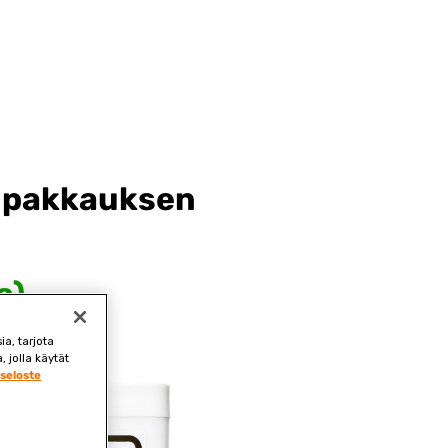
en pakkauksen
a)
a, tarjota
 jolla käytät
seloste