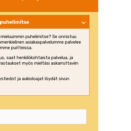
 puhelimitse
n mieluummin puhelimitse? Se onnistuu
omenkielinen asiakaspalvelumme palvelee
jemme puitteissa.
us, saat henkilökohtaista palvelua, ja
vastaukset myös mieltäsi askarruttaviin
tiedot ja aukioloajat löydät
sivun