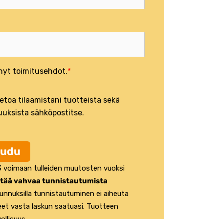
nyt toimitusehdot.
tietoa tilaamistani tuotteista sekä
uuksista sähköpostitse.
audu
23 voimaan tulleiden muutosten vuoksi
yttää vahvaa tunnistautumista
tunnuksilla tunnistautuminen ei aiheuta
eet vasta laskun saatuasi. Tuotteen
ollisuus.