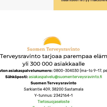
erveysravinto tarjoaa parempaa elä
yli 300 000 asiakkaalle
ton asiakaspalvelunumero:
0800-304030 (ma–to 9–17, pe
Sähköposti
:
asiakaspalvelu@suomenterveysravinto.fi
Suomen Terveysravinto
Sarkiantie 409, 38200 Sastamala
Y-tunnus: 2342164-1
Tietosuojaseloste