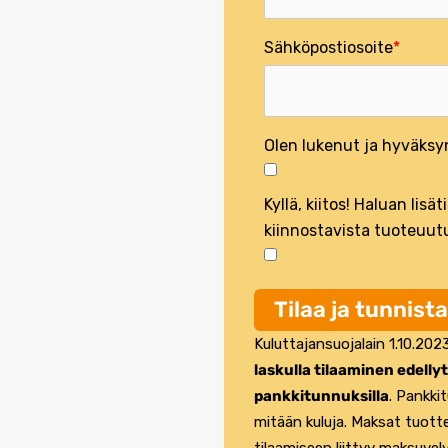
Sähköpostiosoite
Olen lukenut ja hyväksy
Kyllä, kiitos! Haluan lisä
kiinnostavista tuoteuut
Tilaa ja tunnist
Kuluttajansuojalain 1.10.20
laskulla tilaaminen edell
pankkitunnuksilla
. Pankki
mitään kuluja. Maksat tuott
tilaamiseen liittyy maksuvelv