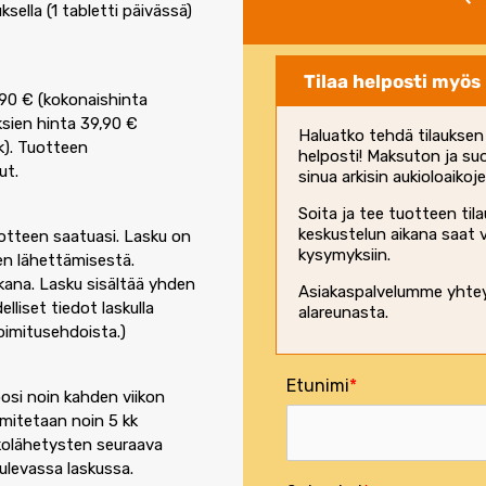
ksella (1 tabletti päivässä)
Tilaa helposti myös
90 € (kokonaishinta
yksien hinta 39,90 €
Haluatko tehdä tilaukse
kk). Tuotteen
helposti! Maksuton ja su
ut.
sinua arkisin aukioloaiko
Soita ja tee tuotteen tila
keskustelun aikana saat 
uotteen saatuasi. Lasku on
kysymyksiin.
en lähettämisestä.
kana. Lasku sisältää yhden
Asiakaspalvelumme yhteys
lliset tiedot laskulla
alareunasta
.
oimitusehdoista
.)
Etunimi
osi noin kahden viikon
imitetaan noin 5 kk
kolähetysten seuraava
ulevassa laskussa.