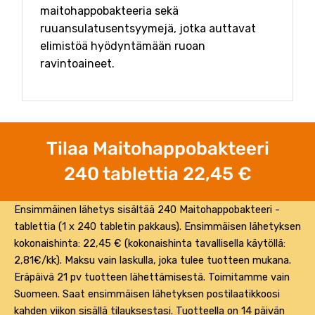
maitohappobakteeria sekä
ruuansulatusentsyymejä, jotka auttavat
elimistöä hyödyntämään ruoan
ravintoaineet.
Tilaa Maitohappobakteeri
240 tablettia 22,45 €
Ensimmäinen lähetys sisältää 240 Maitohappobakteeri -
tablettia (1 x 240 tabletin pakkaus). Ensimmäisen lähetyksen
kokonaishinta: 22,45 € (kokonaishinta tavallisella käytöllä:
2,81€/kk). Maksu vain laskulla, joka tulee tuotteen mukana.
Eräpäivä 21 pv tuotteen lähettämisestä. Toimitamme vain
Suomeen. Saat ensimmäisen lähetyksen postilaatikkoosi
kahden viikon sisällä tilauksestasi. Tuotteella on 14 päivän