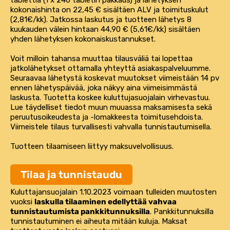
kokonaishinta on 22,45 € sisältäen ALV ja toimituskulut
(2,81€/kk). Jatkossa laskutus ja tuotteen lähetys 8
kuukauden välein hintaan 44,90 € (5,61€/kk) sisältäen
yhden lähetyksen kokonaiskustannukset.
Voit milloin tahansa muuttaa tilausväliä tai lopettaa
jatkolähetykset ottamalla yhteyttä asiakaspalveluumme.
Seuraavaa lähetystä koskevat muutokset viimeistään 14 pv
ennen lähetyspäivää, joka näkyy aina viimeisimmästä
laskusta. Tuotetta koskee kuluttujasuojalain virhevastuu.
Lue täydelliset tiedot muun muuassa maksamisesta sekä
peruutusoikeudesta ja -lomakkeesta
toimitusehdoista
.
Viimeistele tilaus turvallisesti vahvalla tunnistautumisella.
Tuotteen tilaamiseen liittyy maksuvelvollisuus.
Tilaa ja tunnistaudu
Kuluttajansuojalain 1.10.2023 voimaan tulleiden muutosten
vuoksi
laskulla tilaaminen edellyttää vahvaa
tunnistautumista pankkitunnuksilla
. Pankkitunnuksilla
tunnistautuminen ei aiheuta mitään kuluja. Maksat