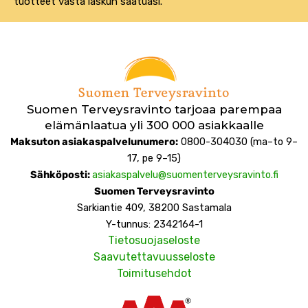
tuotteet vasta laskun saatuasi.
Suomen Terveysravinto tarjoaa parempaa
elämänlaatua yli 300 000 asiakkaalle
Maksuton asiakaspalvelunumero:
0800-304030 (ma–to 9–
17, pe 9–15)
Sähköposti
:
asiakaspalvelu@suomenterveysravinto.fi
Suomen Terveysravinto
Sarkiantie 409, 38200 Sastamala
Y-tunnus: 2342164-1
Tietosuojaseloste
Saavutettavuusseloste
Toimitusehdot