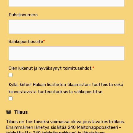
Puhelinnumero
Sähköpostiosoite
Olen lukenut ja hyväksynyt toimitusehdot.
Kyllä, kiitos! Haluan lisätietoa tilaamistani tuotteista sekä
kiinnostavista tuoteuutuuksista sähköpostitse.
Tilaus
Tilaus on toistaiseksi voimassa oleva joustava kestotilaus.
Ensimmäinen lähetys sisältää 240 Maitohappobakteeri -
tablettia (1 x 240 tabletin pakkaus) ja lähetyksen