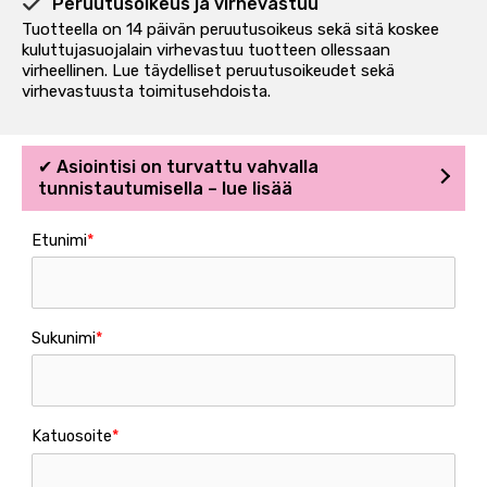
Peruutusoikeus ja virhevastuu
Tuotteella on 14 päivän peruutusoikeus sekä sitä koskee
kuluttujasuojalain virhevastuu tuotteen ollessaan
virheellinen. Lue täydelliset peruutusoikeudet sekä
virhevastuusta
toimitusehdoista
.
✔ Asiointisi on turvattu vahvalla
tunnistautumisella – lue lisää
Etunimi
Sukunimi
Katuosoite