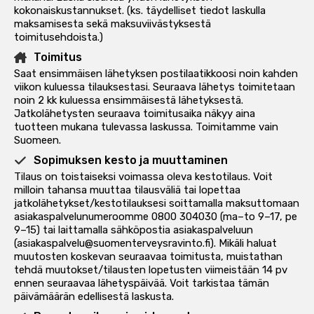
kokonaiskustannukset. (ks. täydelliset tiedot laskulla
maksamisesta sekä maksuviivästyksestä
toimitusehdoista
.)
Toimitus
Saat ensimmäisen lähetyksen postilaatikkoosi noin kahden
viikon kuluessa tilauksestasi. Seuraava lähetys toimitetaan
noin 2 kk kuluessa ensimmäisestä lähetyksestä.
Jatkolähetysten seuraava toimitusaika näkyy aina
tuotteen mukana tulevassa laskussa. Toimitamme vain
Suomeen.
Sopimuksen kesto ja muuttaminen
Tilaus on toistaiseksi voimassa oleva kestotilaus. Voit
milloin tahansa muuttaa tilausväliä tai lopettaa
jatkolähetykset/kestotilauksesi soittamalla maksuttomaan
asiakaspalvelunumeroomme 0800 304030 (ma–to 9–17, pe
9–15) tai laittamalla sähköpostia asiakaspalveluun
(
asiakaspalvelu@suomenterveysravinto.fi
). Mikäli haluat
muutosten koskevan seuraavaa toimitusta, muistathan
tehdä muutokset/tilausten lopetusten viimeistään 14 pv
ennen seuraavaa lähetyspäivää. Voit tarkistaa tämän
päivämäärän edellisestä laskusta.