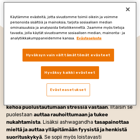
Käytämme evästeitä, jotta sivustomme toimii oikein ja voimme
personoida sisältöä ja mainoksia, tarjota sosiaalisen median
ominaisuuksia ja analysoida tietoliikennettä. Jaamme myös tietoja
tavasta, jolla käytät sivustoamme sosiaalisen median, mainonta- ja
analytiikkakumppaneidemme kanssa.
Evästeseloste
Mitä on
ashwagandha?
Hyväksyn vain välttämättömät evästeet
Hyväksy kaikki evästeet
Ashwagandha on ominaisuuksiltaan monipuolinen
kasvi, jonka vaikutukset perustuvat sen
Evästeasetukset
adaptogeenisiin ominaisuuksiin.
Aamulla otettuna ashwagandha auttaa jaksamaan ja
kehoa puolustautumaan stressiä vastaan
. Iltaisin se
puolestaan
auttaa rauhoittumaan ja tukee
nukahtamista
. Lisäksi ashwagandha
tasapainottaa
mieltä ja auttaa ylläpitämään fyysistä ja henkistä
suorituskykyä
. Se sopii myös loistavasti