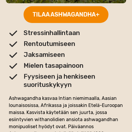
TILAA ASHWAGANDHA+
Stressinhallintaan
Rentoutumiseen
Jaksamiseen
Mielen tasapainoon
Fyysiseen ja henkiseen
suorituskykyyn
Ashwagandha kasvaa Intian niemimaalla, Aasian
lounaisosissa, Afrikassa ja joissakin Etelä-Euroopan
maissa. Kasvista käytetään sen juurta, jossa
esiintyvien withanolidien ansiota ashwagandhan
monipuoliset hyödyt ovat. Päiväannos