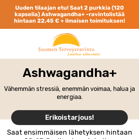
Skip
Uuden tilaajan etu! Saat 2 purkkia (120
to
kapselia) Ashwagandha+ -ravintolistää
content
hintaan 22,45 € + ilmaisen toimituksen!
Ashwagandha+
Vähemmän stressiä, enemmän voimaa, halua ja
energiaa.
Erikoistarjous!
Saat ensimmäisen lähetyksen hintaan