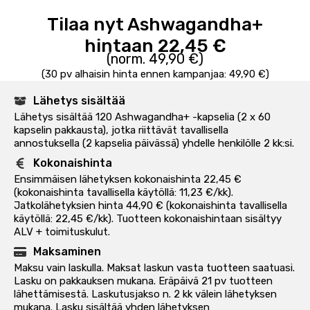
Tilaa nyt Ashwagandha+
hintaan 22,45 €
(norm. 49,90 €)
(30 pv alhaisin hinta ennen kampanjaa: 49,90 €)
Lähetys sisältää
Lähetys sisältää 120 Ashwagandha+ -kapselia (2 x 60
kapselin pakkausta), jotka riittävät tavallisella
annostuksella (2 kapselia päivässä) yhdelle henkilölle 2 kk:si.
Kokonaishinta
Ensimmäisen lähetyksen kokonaishinta 22,45 €
(kokonaishinta tavallisella käytöllä: 11,23 €/kk).
Jatkolähetyksien hinta 44,90 € (kokonaishinta tavallisella
käytöllä: 22,45 €/kk). Tuotteen kokonaishintaan sisältyy
ALV + toimituskulut.
Maksaminen
Maksu vain laskulla. Maksat laskun vasta tuotteen saatuasi.
Lasku on pakkauksen mukana. Eräpäivä 21 pv tuotteen
lähettämisestä. Laskutusjakso n. 2 kk välein lähetyksen
mukana. Lasku sisältää yhden lähetyksen