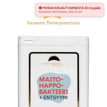
Skip
🔴 POISSA KIRJAUTUMISESTA (Ei myyjää)
to
Kampanja: Maitohappo_8kk_44_90
content