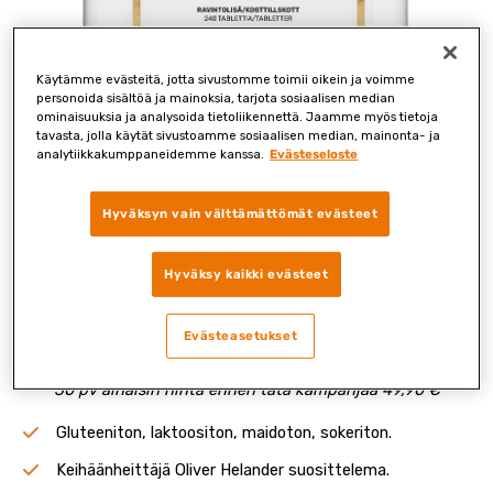
Käytämme evästeitä, jotta sivustomme toimii oikein ja voimme
personoida sisältöä ja mainoksia, tarjota sosiaalisen median
Maitohappo­bakteeri +
ominaisuuksia ja analysoida tietoliikennettä. Jaamme myös tietoja
tavasta, jolla käytät sivustoamme sosiaalisen median, mainonta- ja
analytiikkakumppaneidemme kanssa.
Evästeseloste
Entsyymi
Hyväksyn vain välttämättömät evästeet
-5 €
240 tablettia
Hyväksy kaikki evästeet
44,90 €
49,90€
Evästeasetukset
Tarjous koskee uusia tilauksia.
30 pv alhaisin hinta ennen tätä kampanjaa 49,90 €
Gluteeniton, laktoositon, maidoton, sokeriton.
Keihäänheittäjä Oliver Helander suosittelema.