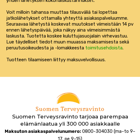
yhden lähetyksen kokonaiskustannukset.
Voit milloin tahansa muuttaa tilausväliä tai lopettaa
jatkolähetykset ottamalla yhteyttä asiakaspalveluumme.
Seuraavaa lähetystä koskevat muutokset viimeistään 14 pv
ennen lähetyspäivää, joka näkyy aina viimeisimmästä
laskusta. Tuotetta koskee kuluttujasuojalain virhevastuu.
Lue täydelliset tiedot muun muuassa maksamisesta sekä
peruutusoikeudesta ja -lomakkeesta
toimitusehdoista
.
Tuotteen tilaamiseen liittyy maksuvelvollisuus.
Suomen Terveysravinto tarjoaa parempaa
elämänlaatua yli 300 000 asiakkaalle
Maksuton asiakaspalvelunumero:
0800-304030 (ma–to 9–
17, pe 9–15)