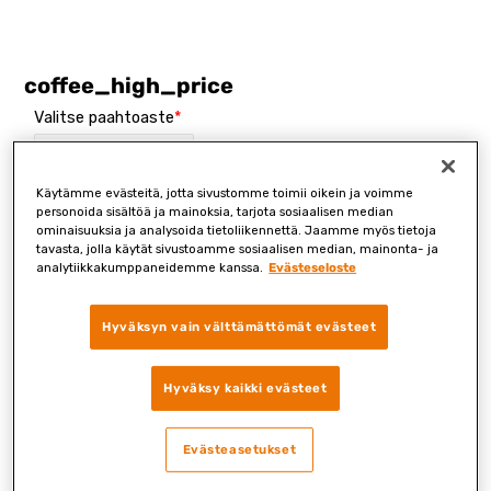
Skip
to
content
coffee_high_price
Valitse paahtoaste
Käytämme evästeitä, jotta sivustomme toimii oikein ja voimme
Jauhatus
personoida sisältöä ja mainoksia, tarjota sosiaalisen median
ominaisuuksia ja analysoida tietoliikennettä. Jaamme myös tietoja
tavasta, jolla käytät sivustoamme sosiaalisen median, mainonta- ja
analytiikkakumppaneidemme kanssa.
Evästeseloste
Etunimi
Hyväksyn vain välttämättömät evästeet
Hyväksy kaikki evästeet
Sukunimi
Evästeasetukset