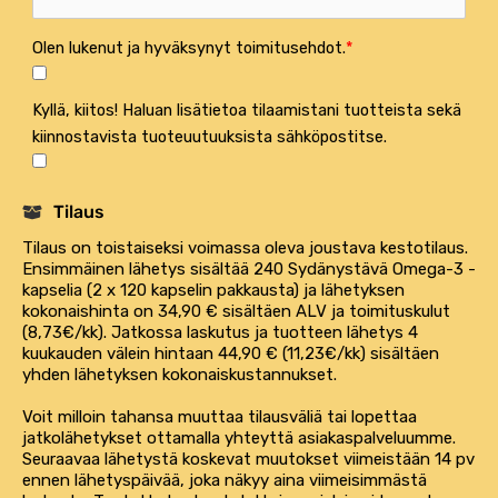
Olen lukenut ja hyväksynyt toimitusehdot.
Kyllä, kiitos! Haluan lisätietoa tilaamistani tuotteista sekä
kiinnostavista tuoteuutuuksista sähköpostitse.
Tilaus
Tilaus on toistaiseksi voimassa oleva joustava kestotilaus.
Ensimmäinen lähetys sisältää 240 Sydänystävä Omega-3 -
kapselia (2 x 120 kapselin pakkausta) ja lähetyksen
kokonaishinta on 34,90 € sisältäen ALV ja toimituskulut
(8,73€/kk). Jatkossa laskutus ja tuotteen lähetys 4
kuukauden välein hintaan 44,90 € (11,23€/kk) sisältäen
yhden lähetyksen kokonaiskustannukset.
Voit milloin tahansa muuttaa tilausväliä tai lopettaa
jatkolähetykset ottamalla yhteyttä asiakaspalveluumme.
Seuraavaa lähetystä koskevat muutokset viimeistään 14 pv
ennen lähetyspäivää, joka näkyy aina viimeisimmästä