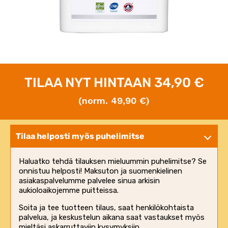
TILAA NYT HINTAAN 34,90 €
(norm. 49,90 €)
Tilaa helposti myös puhelimitse
Haluatko tehdä tilauksen mieluummin puhelimitse? Se
onnistuu helposti! Maksuton ja suomenkielinen
asiakaspalvelumme palvelee sinua arkisin
aukioloaikojemme puitteissa.
Soita ja tee tuotteen tilaus, saat henkilökohtaista
palvelua, ja keskustelun aikana saat vastaukset myös
mieltäsi askarruttaviin kysymyksiin.