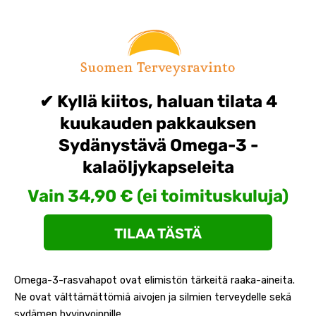
Skip
to
content
✔ Kyllä kiitos, haluan tilata 4
kuukauden pakkauksen
Sydänystävä Omega-3 -
kalaöljykapseleita
Vain 34,90 € (ei toimituskuluja)
TILAA TÄSTÄ
Omega-3-rasvahapot ovat elimistön tärkeitä raaka-aineita.
Ne ovat välttämättömiä aivojen ja silmien terveydelle sekä
sydämen hyvinvoinnille.