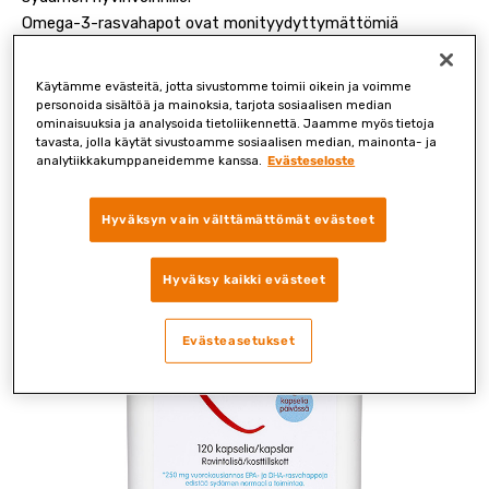
Omega-3-rasvahapot ovat monityydyttymättömiä
rasvahappoja, joihin kuuluvat välttämättömät rasvahapot
dokosaheksaeenihappo eli DHA ja eikosapentaeenihappo eli
Käytämme evästeitä, jotta sivustomme toimii oikein ja voimme
EPA. Kun näitä kahta tyyppiä nautitaan päivittäin 250 mg,
personoida sisältöä ja mainoksia, tarjota sosiaalisen median
ominaisuuksia ja analysoida tietoliikennettä. Jaamme myös tietoja
niin ne edistävät sydämen normaalia toimintaa osallistumalla
tavasta, jolla käytät sivustoamme sosiaalisen median, mainonta- ja
sydämen rytmin säätelyyn.
analytiikkakumppaneidemme kanssa.
Evästeseloste
Hyväksyn vain välttämättömät evästeet
Hyväksy kaikki evästeet
Evästeasetukset