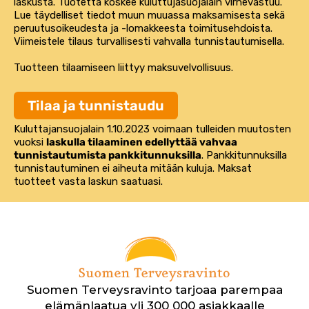
laskusta. Tuotetta koskee kuluttujasuojalain virhevastuu.
Lue täydelliset tiedot muun muuassa maksamisesta sekä
peruutusoikeudesta ja -lomakkeesta
toimitusehdoista
.
Viimeistele tilaus turvallisesti vahvalla tunnistautumisella.
Tuotteen tilaamiseen liittyy maksuvelvollisuus.
Tilaa ja tunnistaudu
Kuluttajansuojalain 1.10.2023 voimaan tulleiden muutosten
vuoksi
laskulla tilaaminen edellyttää vahvaa
tunnistautumista pankkitunnuksilla
. Pankkitunnuksilla
tunnistautuminen ei aiheuta mitään kuluja. Maksat
tuotteet vasta laskun saatuasi.
Suomen Terveysravinto tarjoaa parempaa
elämänlaatua yli 300 000 asiakkaalle